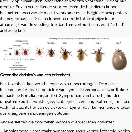
uiterlijk op elkaar lijken, onderscheiden ze zich voornamelijk door hun
grootte. Er zijn verschillende soorten teken die huisdieren kunnen
besmetten, waarvan de meest voorkomende in België de schapenteek
(Ixodes ricinus) is. Deze teek heeft een rode tot lichtgrijze kleur,
afhankelijk van de voedingstoestand, en vertoont een zwart “schild”
achter de kop.
Gezondheidsrisico’s van een tekenbeet
Een tekenbeet kan verschillende ziekten overbrengen. De meest
bekende onder deze is de ziekte van Lyme, die veroorzaakt wordt door
de bacterie Borrelia burgdorferi. Symptomen van Lyme bij honden
omvatten koorts, zwakte, gewrichtspijn en zwelling. Katten zijn minder
vaak het slachtoffer van de ziekte van Lyme, maar kunnen andere teken
overdraagbare aandoeningen oplopen.
Andere ziekten die door teken worden overgedragen omvatten:
– Anaplasmose: veroorzaakt symptomen zoals koorts, lethargie, verlies