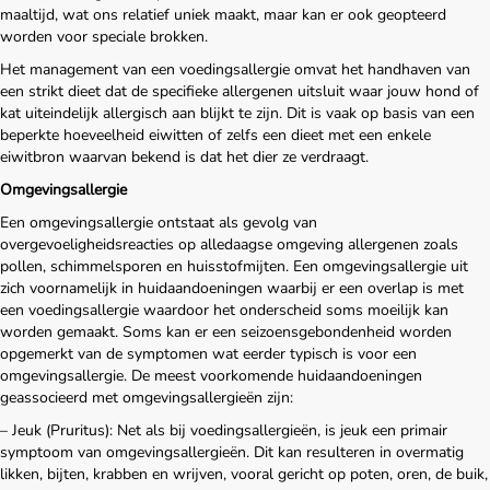
maaltijd, wat ons relatief uniek maakt, maar kan er ook geopteerd
worden voor speciale brokken.
Het management van een voedingsallergie omvat het handhaven van
een strikt dieet dat de specifieke allergenen uitsluit waar jouw hond of
kat uiteindelijk allergisch aan blijkt te zijn. Dit is vaak op basis van een
beperkte hoeveelheid eiwitten of zelfs een dieet met een enkele
eiwitbron waarvan bekend is dat het dier ze verdraagt.
Omgevingsallergie
Een omgevingsallergie ontstaat als gevolg van
overgevoeligheidsreacties op alledaagse omgeving allergenen zoals
pollen, schimmelsporen en huisstofmijten. Een omgevingsallergie uit
zich voornamelijk in huidaandoeningen waarbij er een overlap is met
een voedingsallergie waardoor het onderscheid soms moeilijk kan
worden gemaakt. Soms kan er een seizoensgebondenheid worden
opgemerkt van de symptomen wat eerder typisch is voor een
omgevingsallergie. De meest voorkomende huidaandoeningen
geassocieerd met omgevingsallergieën zijn:
– Jeuk (Pruritus): Net als bij voedingsallergieën, is jeuk een primair
symptoom van omgevingsallergieën. Dit kan resulteren in overmatig
likken, bijten, krabben en wrijven, vooral gericht op poten, oren, de buik,