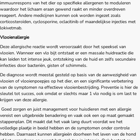
immuunrespons van het dier op specifieke allergenen te moduleren
waardoor het lichaam eraan gewend raakt en minder overdreven
reageert. Andere medicijnen kunnen ook worden ingezet zoals
corticosteroïden, cyclosporine, oclacitinib of maandelijkse injecties met
Home
lokivetmab.
Vlooienallergie
Over ons
Deze allergische reactie wordt veroorzaakt door het speeksel van
vlooien. Wanneer een vlo bijt ontstaat er een massale huidreactie die
Diensten
kan leiden tot intense jeuk, ontsteking van de huid en zelfs secundaire
infecties door bacteriën, gisten of schimmels.
De diagnose wordt meestal gesteld op basis van de aanwezigheid van
Amana Zorgplan
vlooien of vlooienpoepjes op het dier, en een significante verbetering
van de symptomen na effectieve vlooienbestrijding. Preventie is hier de
Winkel
sleutel tot succes, ook omdat er slechts maar 1 vlo nodig is om last te
krijgen van deze allergie.
Goed zorgen en juist management voor huisdieren met een allergie
Blog
vereist een uitgebreide benadering en vaak ook een op maat gemaakt
stappenplan. Dit maakt dat het vaak lang duurt voordat we het
volledige plaatje in beeld hebben en de symptomen onder controle
Contact
hebben. Daarnaast kunnen allergieën doorheen het leven van de hond