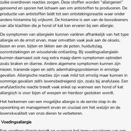
zulke overdreven reacties zorgen. Deze stoffen worden “allergenen”
genoemd en sporen het lichaam aan om antistoffen te produceren. De
productie van antistoffen leidt tot een ontstekingsreactie waar onder
andere histamine bij vrijkomt. De histamine is een van de boosdoeners
van alle klachten die je hond of kat kan ervaren bij een allergie.
De symptomen van allergieën kunnen variëren afhankelijk van het type
allergie en de ernst ervan, maar omvatten vaak jeuk aan de oksels,
liezen en oren, bijten en likken aan de poten, huiduitslag,
oorontstekingen en wisselende ontlasting. Bij voedingsallergieën
kunnen daarnaast ook nog extra maag-darm-symptomen optreden
zoals braken en diarree. Andere algemene symptomen kunnen zijn
niezen, tranende ogen en zelfs ademhalingsproblemen in ernstige
gevallen. Allergische reacties zijn vaak mild tot ernstig maar kunnen in
sommige gevallen zelfs levensbedreigend zijn, zoals bij anafylaxie. Een
anafylactische reactie treedt vaak enkel op wanneer een hond of kat
allergisch is voor bijen of wespen en hierdoor gestoken wordt.
Het herkennen van een mogelijke allergie is de eerste stap in de
opwerking en management ervan en cruciaal om het welzijn en de
levenskwaliteit van onze dieren te verbeteren.
Voedingsallergie
Een voedingsallergie treedt op wanneer het immuunsysteem van een