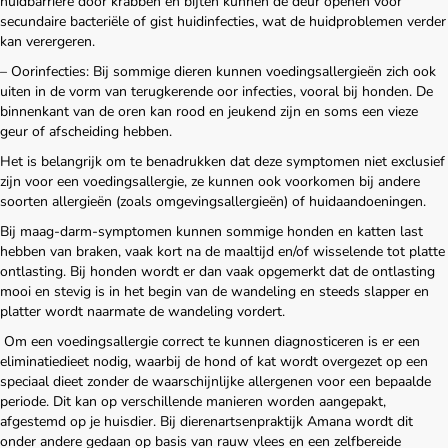
huidbarrière door krabben en bijten kunnen de deur openen voor
secundaire bacteriële of gist huidinfecties, wat de huidproblemen verder
kan verergeren.
– Oorinfecties: Bij sommige dieren kunnen voedingsallergieën zich ook
uiten in de vorm van terugkerende oor infecties, vooral bij honden. De
binnenkant van de oren kan rood en jeukend zijn en soms een vieze
geur of afscheiding hebben.
Het is belangrijk om te benadrukken dat deze symptomen niet exclusief
zijn voor een voedingsallergie, ze kunnen ook voorkomen bij andere
soorten allergieën (zoals omgevingsallergieën) of huidaandoeningen.
Bij maag-darm-symptomen kunnen sommige honden en katten last
hebben van braken, vaak kort na de maaltijd en/of wisselende tot platte
ontlasting. Bij honden wordt er dan vaak opgemerkt dat de ontlasting
mooi en stevig is in het begin van de wandeling en steeds slapper en
platter wordt naarmate de wandeling vordert.
Om een voedingsallergie correct te kunnen diagnosticeren is er een
eliminatiedieet nodig, waarbij de hond of kat wordt overgezet op een
speciaal dieet zonder de waarschijnlijke allergenen voor een bepaalde
periode. Dit kan op verschillende manieren worden aangepakt,
afgestemd op je huisdier. Bij dierenartsenpraktijk Amana wordt dit
onder andere gedaan op basis van rauw vlees en een zelfbereide