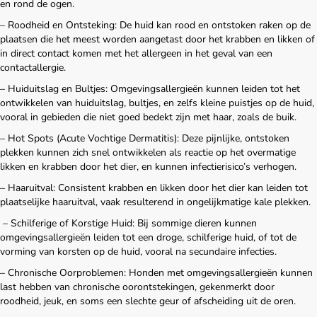
en rond de ogen.
– Roodheid en Ontsteking: De huid kan rood en ontstoken raken op de
plaatsen die het meest worden aangetast door het krabben en likken of
in direct contact komen met het allergeen in het geval van een
contactallergie.
– Huiduitslag en Bultjes: Omgevingsallergieën kunnen leiden tot het
ontwikkelen van huiduitslag, bultjes, en zelfs kleine puistjes op de huid,
vooral in gebieden die niet goed bedekt zijn met haar, zoals de buik.
– Hot Spots (Acute Vochtige Dermatitis): Deze pijnlijke, ontstoken
plekken kunnen zich snel ontwikkelen als reactie op het overmatige
likken en krabben door het dier, en kunnen infectierisico’s verhogen.
– Haaruitval: Consistent krabben en likken door het dier kan leiden tot
plaatselijke haaruitval, vaak resulterend in ongelijkmatige kale plekken.
– Schilferige of Korstige Huid: Bij sommige dieren kunnen
omgevingsallergieën leiden tot een droge, schilferige huid, of tot de
vorming van korsten op de huid, vooral na secundaire infecties.
– Chronische Oorproblemen: Honden met omgevingsallergieën kunnen
last hebben van chronische oorontstekingen, gekenmerkt door
roodheid, jeuk, en soms een slechte geur of afscheiding uit de oren.