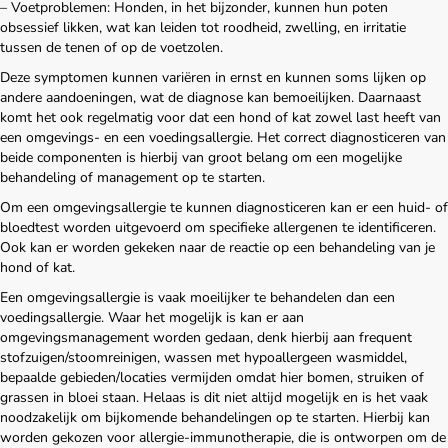
– Voetproblemen: Honden, in het bijzonder, kunnen hun poten
obsessief likken, wat kan leiden tot roodheid, zwelling, en irritatie
tussen de tenen of op de voetzolen.
Deze symptomen kunnen variëren in ernst en kunnen soms lijken op
andere aandoeningen, wat de diagnose kan bemoeilijken. Daarnaast
komt het ook regelmatig voor dat een hond of kat zowel last heeft van
een omgevings- en een voedingsallergie. Het correct diagnosticeren van
beide componenten is hierbij van groot belang om een mogelijke
behandeling of management op te starten.
Om een omgevingsallergie te kunnen diagnosticeren kan er een huid- of
bloedtest worden uitgevoerd om specifieke allergenen te identificeren.
Ook kan er worden gekeken naar de reactie op een behandeling van je
hond of kat.
Een omgevingsallergie is vaak moeilijker te behandelen dan een
voedingsallergie. Waar het mogelijk is kan er aan
omgevingsmanagement worden gedaan, denk hierbij aan frequent
stofzuigen/stoomreinigen, wassen met hypoallergeen wasmiddel,
bepaalde gebieden/locaties vermijden omdat hier bomen, struiken of
grassen in bloei staan. Helaas is dit niet altijd mogelijk en is het vaak
noodzakelijk om bijkomende behandelingen op te starten. Hierbij kan
worden gekozen voor allergie-immunotherapie, die is ontworpen om de