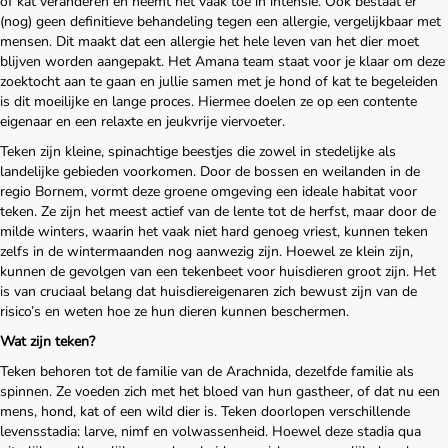
of kat veranderen en neemt het vaak toe in intensie. Ook bestaat er
Maak een afspraak
(nog) geen definitieve behandeling tegen een allergie, vergelijkbaar met
mensen. Dit maakt dat een allergie het hele leven van het dier moet
blijven worden aangepakt. Het Amana team staat voor je klaar om deze
zoektocht aan te gaan en jullie samen met je hond of kat te begeleiden
is dit moeilijke en lange proces. Hiermee doelen ze op een contente
eigenaar en een relaxte en jeukvrije viervoeter.
Teken zijn kleine, spinachtige beestjes die zowel in stedelijke als
landelijke gebieden voorkomen. Door de bossen en weilanden in de
regio Bornem, vormt deze groene omgeving een ideale habitat voor
teken. Ze zijn het meest actief van de lente tot de herfst, maar door de
milde winters, waarin het vaak niet hard genoeg vriest, kunnen teken
zelfs in de wintermaanden nog aanwezig zijn. Hoewel ze klein zijn,
kunnen de gevolgen van een tekenbeet voor huisdieren groot zijn. Het
is van cruciaal belang dat huisdiereigenaren zich bewust zijn van de
risico’s en weten hoe ze hun dieren kunnen beschermen.
Wat zijn teken?
Teken behoren tot de familie van de Arachnida, dezelfde familie als
spinnen. Ze voeden zich met het bloed van hun gastheer, of dat nu een
mens, hond, kat of een wild dier is. Teken doorlopen verschillende
levensstadia: larve, nimf en volwassenheid. Hoewel deze stadia qua