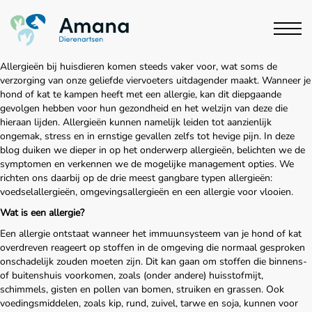
Allergieën bij huisdieren komen steeds vaker voor, wat soms de
verzorging van onze geliefde viervoeters uitdagender maakt. Wanneer je
hond of kat te kampen heeft met een allergie, kan dit diepgaande
gevolgen hebben voor hun gezondheid en het welzijn van deze die
hieraan lijden. Allergieën kunnen namelijk leiden tot aanzienlijk
ongemak, stress en in ernstige gevallen zelfs tot hevige pijn. In deze
blog duiken we dieper in op het onderwerp allergieën, belichten we de
symptomen en verkennen we de mogelijke management opties. We
richten ons daarbij op de drie meest gangbare typen allergieën:
voedselallergieën, omgevingsallergieën en een allergie voor vlooien.
Wat is een allergie?
Een allergie ontstaat wanneer het immuunsysteem van je hond of kat
overdreven reageert op stoffen in de omgeving die normaal gesproken
onschadelijk zouden moeten zijn. Dit kan gaan om stoffen die binnens-
of buitenshuis voorkomen, zoals (onder andere) huisstofmijt,
schimmels, gisten en pollen van bomen, struiken en grassen. Ook
voedingsmiddelen, zoals kip, rund, zuivel, tarwe en soja, kunnen voor