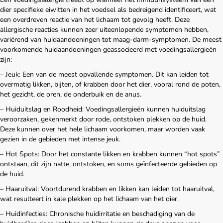
dier specifieke eiwitten in het voedsel als bedreigend identificeert, wat
een overdreven reactie van het lichaam tot gevolg heeft. Deze
allergische reacties kunnen zeer uiteenlopende symptomen hebben,
variërend van huidaandoeningen tot maag-darm-symptomen. De meest
voorkomende huidaandoeningen geassocieerd met voedingsallergieën
zijn:
– Jeuk: Een van de meest opvallende symptomen. Dit kan leiden tot
overmatig likken, bijten, of krabben door het dier, vooral rond de poten,
het gezicht, de oren, de onderbuik en de anus.
– Huiduitslag en Roodheid: Voedingsallergieën kunnen huiduitslag
veroorzaken, gekenmerkt door rode, ontstoken plekken op de huid.
Deze kunnen over het hele lichaam voorkomen, maar worden vaak
gezien in de gebieden met intense jeuk.
– Hot Spots: Door het constante likken en krabben kunnen “hot spots”
ontstaan, dit zijn natte, ontstoken, en soms geïnfecteerde gebieden op
de huid.
– Haaruitval: Voortdurend krabben en likken kan leiden tot haaruitval,
wat resulteert in kale plekken op het lichaam van het dier.
– Huidinfecties: Chronische huidirritatie en beschadiging van de