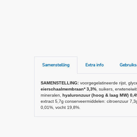
Samenstelling
Extra info
Gebruiks
SAMENSTELLING:
voorgegelatineerde rijst, gly
eierschaalmembraan* 3,3%
, suikers, erwteneiwi
mineralen,
hyaluronzuur (hoog & laag MW) 0,
extract 5,7g conserveermiddelen: citroenzuur 7,
0,01%, vocht 19,8%.