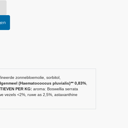
gen
fineerde zonnebloemolie, sorbitol,
lgenmeel (Haematococcus pluvialis)** 0,83%
,
TIEVEN PER KG:
aroma: Boswellia serrata
we vezels <2%, ruwe as 2,5%, astaxanthine