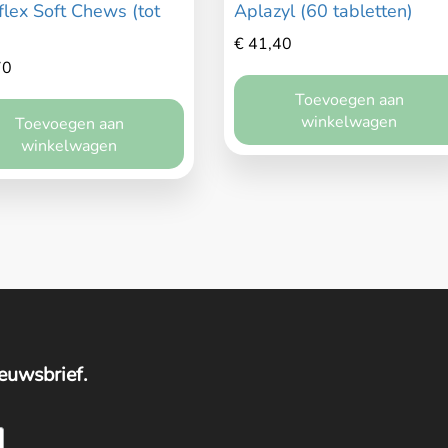
lex Soft Chews (tot
Aplazyl (60 tabletten)
)
€
41,40
70
Toevoegen aan
winkelwagen
Toevoegen aan
winkelwagen
ieuwsbrief.