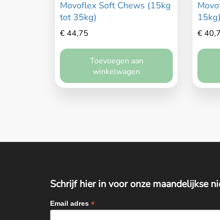
Movoflex Soft Chews (15kg
Movof
tot 35kg)
15kg
€
44,75
€
40,
Toevoegen aan
winkelwagen
Schrijf hier in voor onze maandelijkse n
*
Email adres