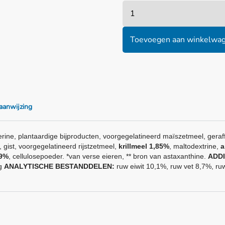
Toevoegen aan winkelwa
aanwijzing
cerine, plantaardige bijproducten, voorgegelatineerd maïszetmeel, geraf
t, gist, voorgegelatineerd rijstzetmeel,
krillmeel 1,85%
, maltodextrine,
a
49%
, cellulosepoeder. *van verse eieren, ** bron van astaxanthine.
ADDI
3g
ANALYTISCHE BESTANDDELEN:
ruw eiwit 10,1%, ruw vet 8,7%, ru