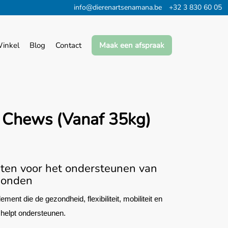
info@dierenartsenamana.be
+32 3 830 60 05
inkel
Blog
Contact
Maak een afspraak
 Chews (vanaf 35kg)
en voor het ondersteunen van
honden
ent die de gezondheid, flexibiliteit, mobiliteit en
 helpt ondersteunen.