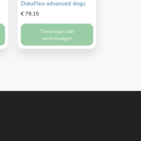
DokaFlex advanced dogs
€
79,15
Toevoegen aan
winkelwagen