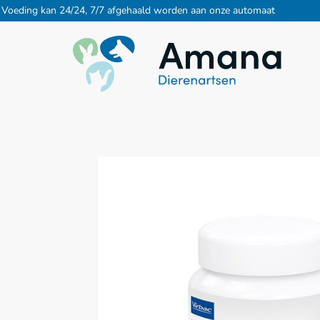
Voeding kan 24/24, 7/7 afgehaald worden aan onze automaat