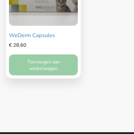
Winkel
Blog
WeDerm Capsules
Contact
€
28,60
Maak een afspraak
Toevoegen aan
winkelwagen