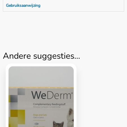
Gebruiksaanwijzing
Andere suggesties…
Home
Over ons
Diensten
Amana Zorgplan