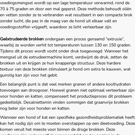
voedingsmengsel wordt op een lage temperatuur verwarmd, rond de
70 à 75 graden en door een mal geperst. Deze methode behoudt oliën
en vetten zonder ze te verbranden wat resulteert in een compacte brok
zonder lucht, die pas in de maag van de hond uit elkaar valt en
voedingsstoffen vrijgeeft, waardoor ze licht verteerbaar zijn.
Geëxtrudeerde brokken
ondergaan een proces genaamd “extrusie”,
waarbij ze worden verhit tot temperaturen tussen 130 en 150 graden.
Tijdens dit proces wordt vocht onder druk toegevoegd. Wanneer het
mengsel uit de extrudeermachine komt, verdwijnt de druk, zetten de
brokken uit en krijgen ze hun knapperige structuur. Deze hardere
textuur van deze brokken stimuleert je hond om extra te kauwen, wat
gunstig kan zijn voor het gebit.
Een belangrijk punt is dat veel merken granen of andere koolhydraten
toevoegen aan droogvoer. Hoewel granen niet optimaal verteerbaar zijn
voor honden en katten, compenseert het productieproces dit probleem
gedeeltelijk. Desalniettemin vinden sommigen dat graanvrije brokken
nog beter zijn voor honden en katten.
Wanneer een hond of kat een specifieke gezondheidsproblematiek heeft
kan het nodig zijn om te moeten overstappen op een dieetvoeding. Deze
komen veruit het meeste voor binnen de droge brokken. Deze