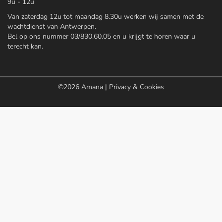
9u - 12u
Van zaterdag 12u tot maandag 8.30u werken wij samen met de
wachtdienst van Antwerpen.
Bel op ons nummer 03/830.60.05 en u krijgt te horen waar u
terecht kan.
©2026
Amana
|
Privacy & Cookies