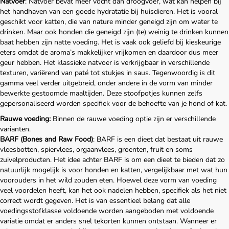
Natvoer
: Natvoer bevat meer vocht dan droogvoer, wat kan helpen bij
het handhaven van een goede hydratatie bij huisdieren. Het is vooral
geschikt voor katten, die van nature minder geneigd zijn om water te
drinken. Maar ook honden die geneigd zijn (te) weinig te drinken kunnen
baat hebben zijn natte voeding. Het is vaak ook geliefd bij kieskeurige
eters omdat de aroma’s makkelijker vrijkomen en daardoor dus meer
geur hebben. Het klassieke natvoer is verkrijgbaar in verschillende
texturen, variërend van paté tot stukjes in saus. Tegenwoordig is dit
gamma veel verder uitgebreid, onder andere in de vorm van minder
bewerkte gestoomde maaltijden. Deze stoofpotjes kunnen zelfs
gepersonaliseerd worden specifiek voor de behoefte van je hond of kat.
Rauwe voeding:
Binnen de rauwe voeding optie zijn er verschillende
varianten.
BARF (Bones and Raw Food)
: BARF is een dieet dat bestaat uit rauwe
vleesbotten, spiervlees, orgaanvlees, groenten, fruit en soms
zuivelproducten. Het idee achter BARF is om een dieet te bieden dat zo
natuurlijk mogelijk is voor honden en katten, vergelijkbaar met wat hun
voorouders in het wild zouden eten. Hoewel deze vorm van voeding
veel voordelen heeft, kan het ook nadelen hebben, specifiek als het niet
correct wordt gegeven. Het is van essentieel belang dat alle
voedingsstofklasse voldoende worden aangeboden met voldoende
variatie omdat er anders snel tekorten kunnen ontstaan. Wanneer er