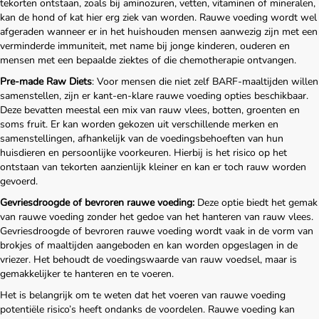
tekorten ontstaan, zoals bij aminozuren, vetten, vitaminen of mineralen,
kan de hond of kat hier erg ziek van worden. Rauwe voeding wordt wel
afgeraden wanneer er in het huishouden mensen aanwezig zijn met een
verminderde immuniteit, met name bij jonge kinderen, ouderen en
mensen met een bepaalde ziektes of die chemotherapie ontvangen.
Pre-made Raw Diets
: Voor mensen die niet zelf BARF-maaltijden willen
Home
samenstellen, zijn er kant-en-klare rauwe voeding opties beschikbaar.
Deze bevatten meestal een mix van rauw vlees, botten, groenten en
soms fruit. Er kan worden gekozen uit verschillende merken en
Over ons
samenstellingen, afhankelijk van de voedingsbehoeften van hun
huisdieren en persoonlijke voorkeuren. Hierbij is het risico op het
ontstaan van tekorten aanzienlijk kleiner en kan er toch rauw worden
Diensten
gevoerd.
Gevriesdroogde of bevroren rauwe voeding:
Deze optie biedt het gemak
Amana Zorgplan
van rauwe voeding zonder het gedoe van het hanteren van rauw vlees.
Gevriesdroogde of bevroren rauwe voeding wordt vaak in de vorm van
brokjes of maaltijden aangeboden en kan worden opgeslagen in de
Winkel
vriezer. Het behoudt de voedingswaarde van rauw voedsel, maar is
gemakkelijker te hanteren en te voeren.
Blog
Het is belangrijk om te weten dat het voeren van rauwe voeding
potentiële risico’s heeft ondanks de voordelen. Rauwe voeding kan