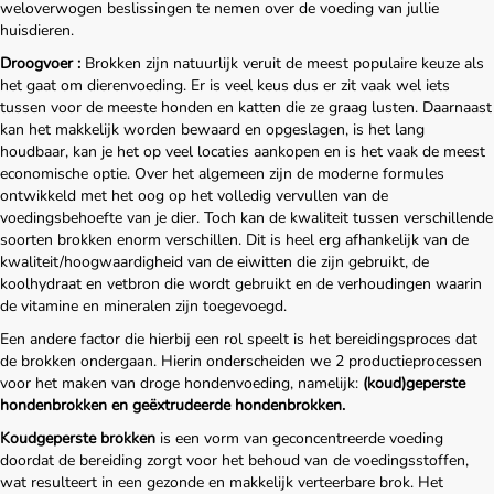
weloverwogen beslissingen te nemen over de voeding van jullie
huisdieren.
Droogvoer :
Brokken zijn natuurlijk veruit de meest populaire keuze als
het gaat om dierenvoeding. Er is veel keus dus er zit vaak wel iets
tussen voor de meeste honden en katten die ze graag lusten. Daarnaast
kan het makkelijk worden bewaard en opgeslagen, is het lang
houdbaar, kan je het op veel locaties aankopen en is het vaak de meest
economische optie. Over het algemeen zijn de moderne formules
ontwikkeld met het oog op het volledig vervullen van de
voedingsbehoefte van je dier. Toch kan de kwaliteit tussen verschillende
soorten brokken enorm verschillen. Dit is heel erg afhankelijk van de
kwaliteit/hoogwaardigheid van de eiwitten die zijn gebruikt, de
koolhydraat en vetbron die wordt gebruikt en de verhoudingen waarin
de vitamine en mineralen zijn toegevoegd.
Een andere factor die hierbij een rol speelt is het bereidingsproces dat
de brokken ondergaan. Hierin onderscheiden we 2 productieprocessen
voor het maken van droge hondenvoeding, namelijk:
(koud)geperste
hondenbrokken en geëxtrudeerde hondenbrokken.
Koudgeperste brokken
is een vorm van geconcentreerde voeding
doordat de bereiding zorgt voor het behoud van de voedingsstoffen,
wat resulteert in een gezonde en makkelijk verteerbare brok. Het