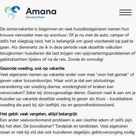
De zomervakantie is begonnen en veel huisdiereigenaren nemen hun
trouwe viervoeter mee op avontuur. Of je nu met de auto, camper of
zelfs het vliegtuig reist, het is belangrijk om goed voorbereid op pad te
gaan. Als dierenarts zie ik in deze periode vaak dezelfde valkuilen
terugkomen: huisdieren die last krijgen van spijsverteringsproblemen of
gebitsklachten tijdens of na de reis. Zonde én onnodig!
Gezonde voeding, ook op vakantie
Veel eigenaren nemen op vakantie ander voer mee “voor het gemak” of
geven vaker tussendoortjes. Maar wist je dat een plotselinge
verandering van voeding diarree, winderigheid of braken kan
veroorzaken? Zeker bij stressgevoelige dieren. Daarom raad ik aan om je
huisdier op vakantie dezelfde voeding te geven als thuis – kwalitatieve
voeding die past bij zijn leeftijd, ras en gezondheidstoestand.
Het gebit: vaak vergeten, altijd belangrijk
Een ander veelvoorkomend probleem is een slechte adem of zelfs pijn
bij het eten. De boosdoener? Tandplak en tandsteen. Veel eigenaren
staan er niet bij stil dat ook huisdieren dagelijks gebitsverzorging nodig