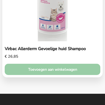
Home
Over ons
Diensten
Amana Zorgplan
Virbac Allerderm Gevoelige huid Shampoo
Winkel
€
26,85
Blog
Toevoegen aan winkelwagen
Contact
Maak een afspraak