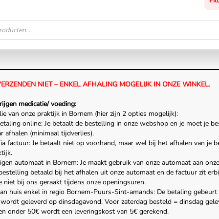
Fil
VERZENDEN NIET – ENKEL AFHALING MOGELIJK IN ONZE WINKEL.
rijgen medicatie/ voeding:
ie van onze praktijk in Bornem (hier zijn 2 opties mogelijk):
Betaling online: Je betaalt de bestelling in onze webshop en je moet je be
 afhalen (minimaal tijdverlies).
ia factuur: Je betaalt niet op voorhand, maar wel bij het afhalen van je b
tijk.
igen automaat in Bornem: Je maakt gebruik van onze automaat aan onze p
estelling betaald bij het afhalen uit onze automaat en de factuur zit erb
 niet bij ons geraakt tijdens onze openingsuren.
aan huis enkel in regio Bornem-Puurs-Sint-amands: De betaling gebeurt 
g wordt geleverd op dinsdagavond. Voor zaterdag besteld = dinsdag gele
gen onder 50€ wordt een leveringskost van 5€ gerekend.