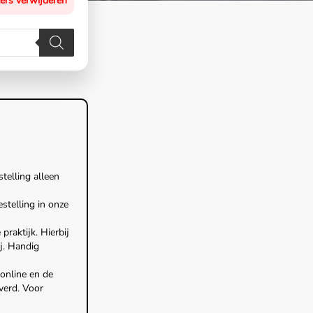
ters verwijderen
stelling alleen
estelling in onze
raktijk. Hierbij
ij. Handig
online en de
verd. Voor