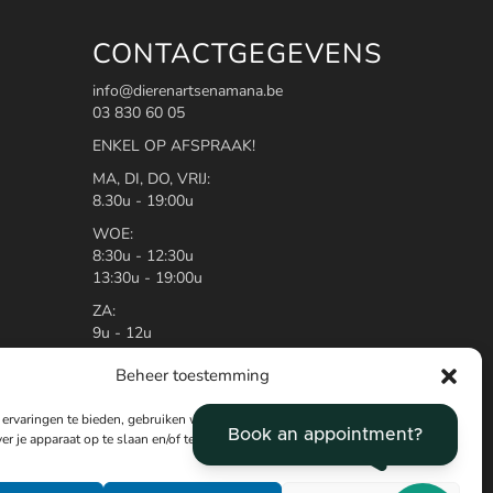
CONTACTGEGEVENS
info@dierenartsenamana.be
03 830 60 05
ENKEL OP AFSPRAAK!
MA, DI, DO, VRIJ:
8.30u - 19:00u
WOE:
8:30u - 12:30u
13:30u - 19:00u
ZA:
9u - 12u
Van zaterdag 12u tot maandag 8.30u
Beheer toestemming
werken wij samen met de wachtdienst
van Antwerpen.
ervaringen te bieden, gebruiken wij technologieën zoals cookies om
Bel op ons nummer 03/830.60.05 en u
er je apparaat op te slaan en/of te raadplegen.
krijgt te horen waar u terecht kan.