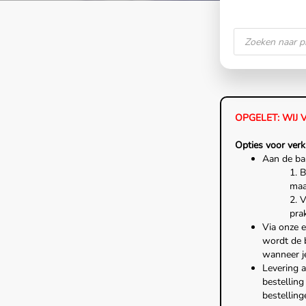
OPGELET: WIJ 
Opties voor verk
Aan de bal
1. 
maar
2. V
prak
Via onze e
wordt de b
wanneer je
Levering 
bestellin
bestellin