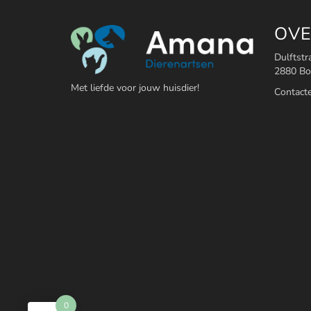
OVE
Dulftstr
2880 B
Met liefde voor jouw huisdier!
Contact
0