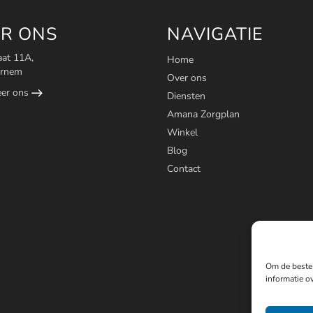
R ONS
NAVIGATIE
aat 11A,
Home
ornem
Over ons
eer ons
Diensten
Amana Zorgplan
Winkel
Blog
Contact
Om de beste 
informatie ov