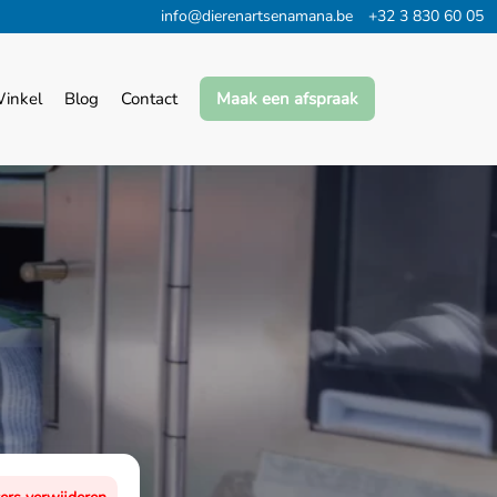
info@dierenartsenamana.be
+32 3 830 60 05
inkel
Blog
Contact
Maak een afspraak