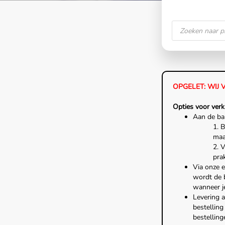
OPGELET: WIJ 
Opties voor verk
Aan de bal
1. 
maar
2. V
prak
Via onze e
wordt de b
wanneer je
Levering 
bestellin
bestellin