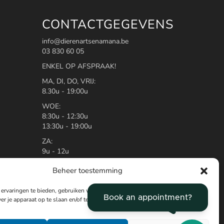
CONTACTGEGEVENS
info@dierenartsenamana.be
03 830 60 05
ENKEL OP AFSPRAAK!
MA, DI, DO, VRIJ:
8.30u - 19:00u
WOE:
8:30u - 12:30u
13:30u - 19:00u
ZA:
9u - 12u
Van zaterdag 12u tot maandag 8.30u
Beheer toestemming
werken wij samen met de wachtdienst
van Antwerpen.
ervaringen te bieden, gebruiken wij technologieën zoals cookies om
Bel op ons nummer 03/830.60.05 en u
er je apparaat op te slaan en/of te raadplegen.
krijgt te horen waar u terecht kan.