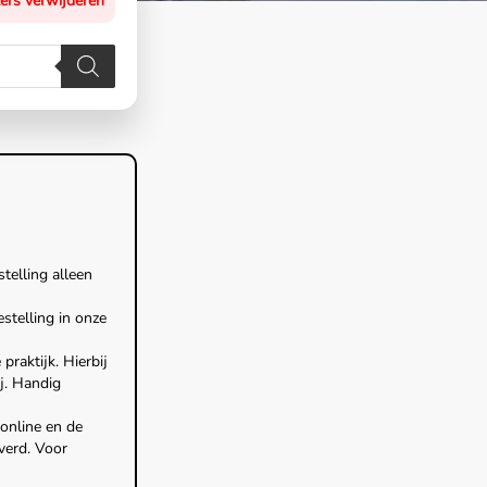
ters verwijderen
stelling alleen
estelling in onze
raktijk. Hierbij
ij. Handig
online en de
verd. Voor