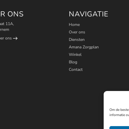
R ONS
NAVIGATIE
aat 11A,
Home
ornem
Over ons
eer ons
Diensten
Amana Zorgplan
Winkel
Blog
Contact
Om de beste 
informatie ov