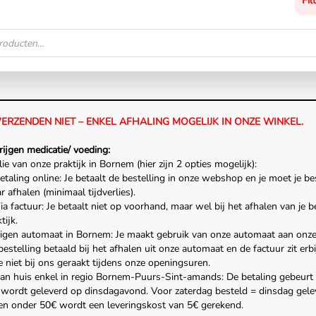
Fil
VERZENDEN NIET – ENKEL AFHALING MOGELIJK IN ONZE WINKEL.
rijgen medicatie/ voeding:
ie van onze praktijk in Bornem (hier zijn 2 opties mogelijk):
Betaling online: Je betaalt de bestelling in onze webshop en je moet je be
 afhalen (minimaal tijdverlies).
ia factuur: Je betaalt niet op voorhand, maar wel bij het afhalen van je b
tijk.
igen automaat in Bornem: Je maakt gebruik van onze automaat aan onze p
estelling betaald bij het afhalen uit onze automaat en de factuur zit erb
 niet bij ons geraakt tijdens onze openingsuren.
aan huis enkel in regio Bornem-Puurs-Sint-amands: De betaling gebeurt 
g wordt geleverd op dinsdagavond. Voor zaterdag besteld = dinsdag gele
gen onder 50€ wordt een leveringskost van 5€ gerekend.