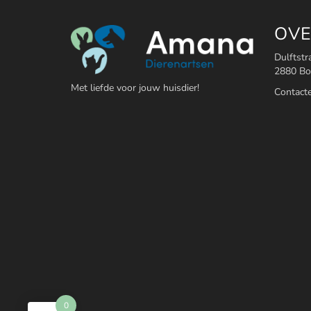
OVE
Dulftstr
2880 B
Met liefde voor jouw huisdier!
Contact
0