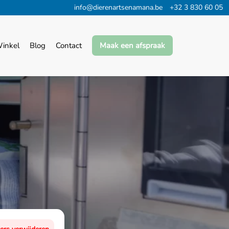
info@dierenartsenamana.be
+32 3 830 60 05
inkel
Blog
Contact
Maak een afspraak