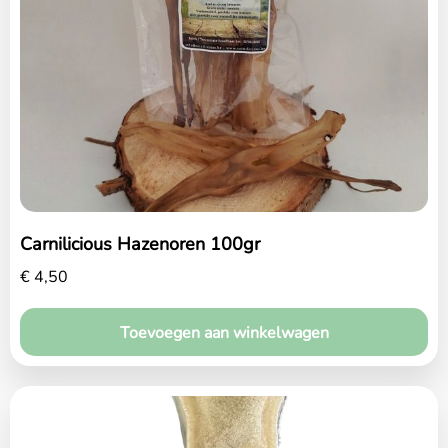
Home
Over ons
Diensten
Amana Zorgplan
Carnilicious Hazenoren 100gr
Winkel
€
4,50
Blog
Toevoegen aan winkelwagen
Contact
Maak een afspraak