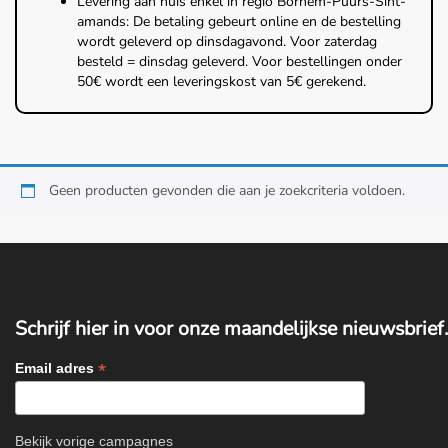
Levering aan huis enkel in regio Bornem-Puurs-Sint-
amands: De betaling gebeurt online en de bestelling
wordt geleverd op dinsdagavond. Voor zaterdag
besteld = dinsdag geleverd. Voor bestellingen onder
50€ wordt een leveringskost van 5€ gerekend.
Home
Geen producten gevonden die aan je zoekcriteria voldoen.
Over ons
Diensten
Amana Zorgplan
Schrijf hier in voor onze maandelijkse nieuwsbrief.
*
Email adres
Winkel
Blog
Bekijk vorige campagnes