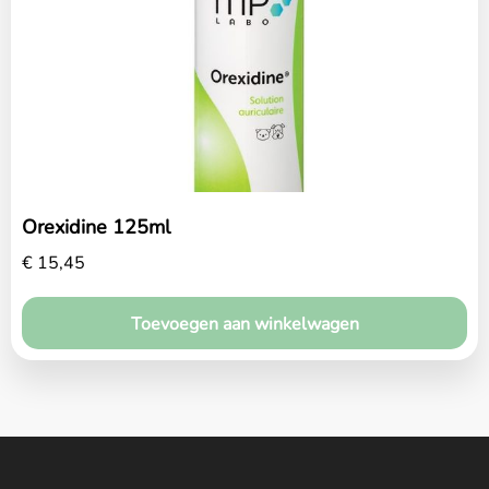
Home
Over ons
Diensten
Amana Zorgplan
Orexidine 125ml
Winkel
€
15,45
Blog
Toevoegen aan winkelwagen
Contact
Maak een afspraak