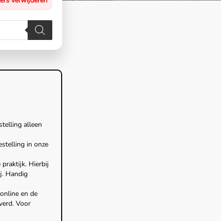
ters verwijderen
stelling alleen
estelling in onze
raktijk. Hierbij
ij. Handig
online en de
verd. Voor