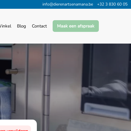
info@dierenartsenamana.be
+32 3 830 60 05
inkel
Blog
Contact
Maak een afspraak