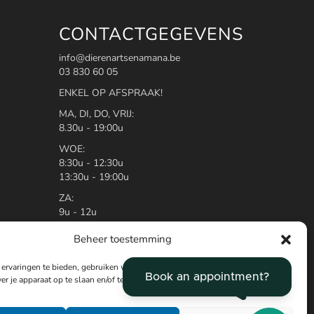
CONTACTGEGEVENS
info@dierenartsenamana.be
03 830 60 05
ENKEL OP AFSPRAAK!
MA, DI, DO, VRIJ:
8.30u - 19:00u
WOE:
8:30u - 12:30u
13:30u - 19:00u
ZA:
9u - 12u
Van zaterdag 12u tot maandag 8.30u
Beheer toestemming
werken wij samen met de wachtdienst
van Antwerpen.
ervaringen te bieden, gebruiken wij technologieën zoals cookies om
Bel op ons nummer 03/830.60.05 en u
er je apparaat op te slaan en/of te raadplegen.
krijgt te horen waar u terecht kan.