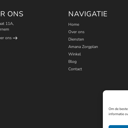
R ONS
NAVIGATIE
aat 11A,
Home
ornem
Over ons
eer ons
Diensten
Amana Zorgplan
Winkel
Blog
Contact
Om de beste 
informatie ov