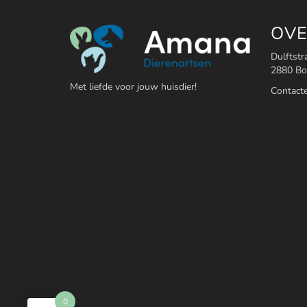
OVE
Dulftstr
2880 B
Met liefde voor jouw huisdier!
Contact
0