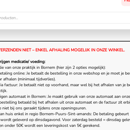
Fil
VERZENDEN NIET – ENKEL AFHALING MOGELIJK IN ONZE WINKEL.
rijgen medicatie/ voeding:
ie van onze praktijk in Bornem (hier zijn 2 opties mogelijk):
Betaling online: Je betaalt de bestelling in onze webshop en je moet je be
 afhalen (minimaal tijdverlies).
ia factuur: Je betaalt niet op voorhand, maar wel bij het afhalen van je b
tijk.
igen automaat in Bornem: Je maakt gebruik van onze automaat aan onze p
estelling betaald bij het afhalen uit onze automaat en de factuur zit erb
 niet bij ons geraakt tijdens onze openingsuren.
aan huis enkel in regio Bornem-Puurs-Sint-amands: De betaling gebeurt 
g wordt geleverd op dinsdagavond. Voor zaterdag besteld = dinsdag gele
gen onder 50€ wordt een leveringskost van 5€ gerekend.