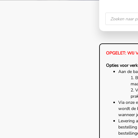
OPGELET: WIJ 
Opties voor verk
Aan de bal
1. 
maar
2. V
prak
Via onze e
wordt de b
wanneer je
Levering 
bestellin
bestellin