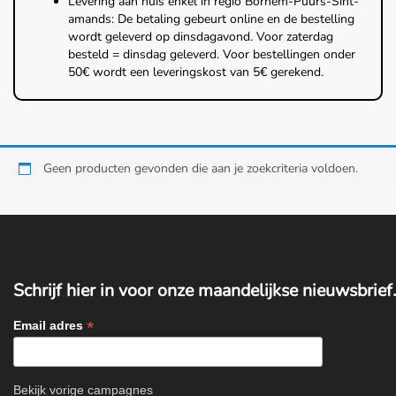
Levering aan huis enkel in regio Bornem-Puurs-Sint-
amands: De betaling gebeurt online en de bestelling
wordt geleverd op dinsdagavond. Voor zaterdag
besteld = dinsdag geleverd. Voor bestellingen onder
50€ wordt een leveringskost van 5€ gerekend.
Home
Geen producten gevonden die aan je zoekcriteria voldoen.
Over ons
Diensten
Amana Zorgplan
Schrijf hier in voor onze maandelijkse nieuwsbrief.
*
Email adres
Winkel
Blog
Bekijk vorige campagnes