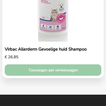
Home
Over ons
Diensten
Amana Zorgplan
Virbac Allerderm Gevoelige huid Shampoo
Winkel
€
26,85
Blog
Toevoegen aan winkelwagen
Contact
Maak een afspraak