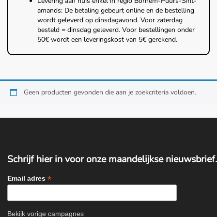
Levering aan huis enkel in regio Bornem-Puurs-Sint-
amands: De betaling gebeurt online en de bestelling
wordt geleverd op dinsdagavond. Voor zaterdag
besteld = dinsdag geleverd. Voor bestellingen onder
50€ wordt een leveringskost van 5€ gerekend.
Home
Geen producten gevonden die aan je zoekcriteria voldoen.
Over ons
Diensten
Amana Zorgplan
Schrijf hier in voor onze maandelijkse nieuwsbrief.
*
Email adres
Winkel
Blog
Bekijk vorige campagnes