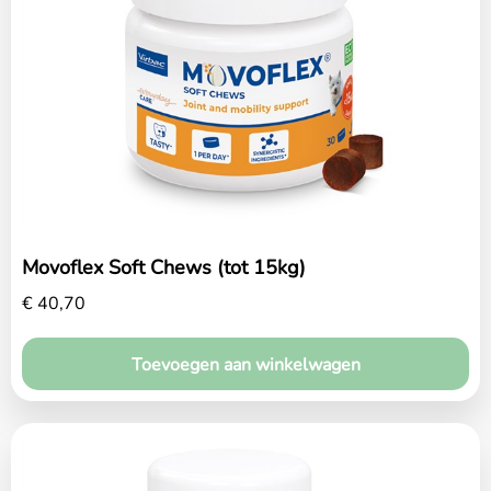
Home
Over ons
Diensten
Amana Zorgplan
Movoflex Soft Chews (tot 15kg)
Winkel
€
40,70
Blog
Toevoegen aan winkelwagen
Contact
Maak een afspraak